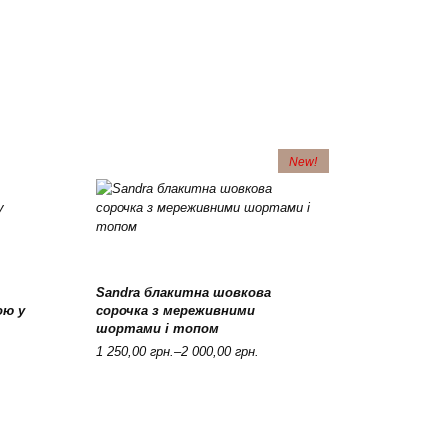
New!
Sandra блакитна шовкова
This
Оберіть опції
ою у
сорочка з мереживними
product
шортами і топом
has
Price
multiple
1 250,00
грн.
–
2 000,00
грн.
range:
variants.
1
The
250,00 грн.
options
through
may
2
be