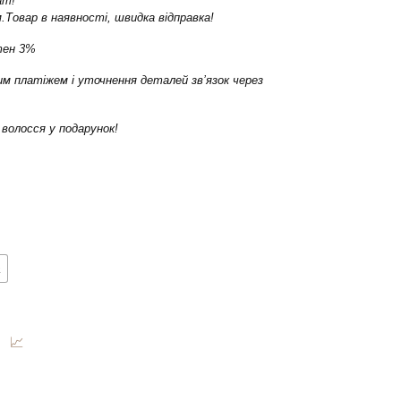
am!
.Товар в наявності, швидка відправка!
тен 3%
м платіжем і уточнення деталей зв’язок через
волосся у подарунок!
а