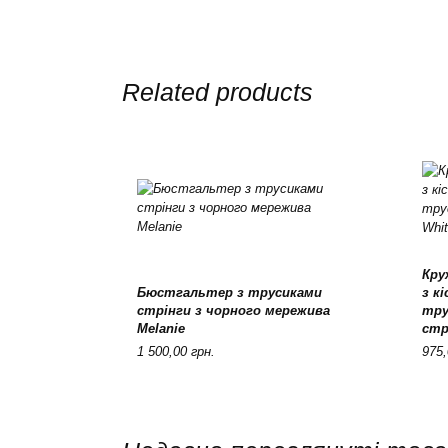
Related products
Кру
Бюстгальтер з трусиками
з к
This
Оберіть опції
стрінги з чорного мережива
тру
product
Melanie
стр
has
Pric
multiple
1 500,00
грн.
975
rang
variants.
975,
The
thro
options
1
may
245,
be