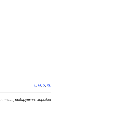
L
,
M
,
S
,
XL
ip-пакет, подарункова коробка