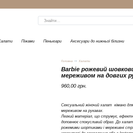
Пошук…
Халати
Піжами
Пеньюари
Аксесуари до нижньої білизни
Головна
Халати
Barbie рожевий шовков
мереживом на довгих р
960,00
грн.
Сексуальний жіночий халат кімано для
мереживом на рукавах.
Легкий матеріал, що струмує, ефектн
доповнює спокусливий образ. До халат
рожемими шортиками і мереживні стрі