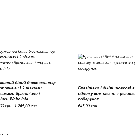
жевний білий бюстгальтер
істочками і 2 різними
Бразіліано і бікіні шовкові в
This
This
Оберіть опції
Оберіть опції
сиками бразиліано і
одному комплекті з резинк
product
product
інги White Isla
подарунок
has
has
e
multiple
multiple
,00
грн.
–
1 245,00
грн.
645,00
грн.
e:
variants.
variants.
00 грн.
The
The
ugh
options
options
may
may
00 грн.
be
be