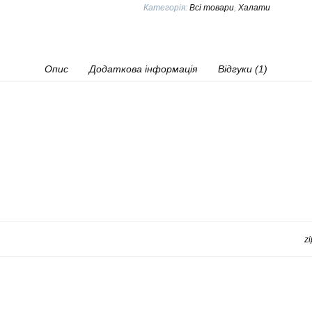
з
Категорія:
Всі товари
,
Халати
молочним
мереживом
на
довгих
рукавах
Опис
Додаткова інформація
Відгуки (1)
кількість
z