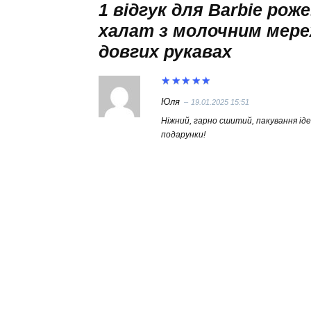
1 відгук для
Barbie рож
халат з молочним мере
довгих рукавах
Оцінено
Юля
–
19.01.2025 15:51
в
5
з 5
Ніжний, гарно сшитий, пакування іде
подарунки!