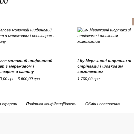
ри
chosen
chosen
on
on
the
the
product
product
page
page
ncee молочний шифоновий
Lily Мереживні шортики зі
This
This
Оберіть опції
Оберіть опції
ат з мереживом і
стрінгами і шовковим
product
product
ьюаром з сатину
комплектом
has
has
e
multiple
multiple
00,00
грн.
–
6 600,00
грн.
1 700,00
грн.
e:
variants.
variants.
The
The
00 грн.
options
options
ugh
may
may
р оферти
Політика конфіденційності
Обмін і повернення
be
be
00 грн.
chosen
chosen
on
on
the
the
product
product