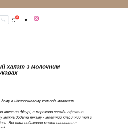
0
ий халат з молочним
укавах
 дому в ніжнорожевому кольоріз молочним
о лягає по фігурі, а мереживо завжди ефектно
у можна додати піжаму - молочний класичний топ з
нги. Всі ваші побажання можна написати в