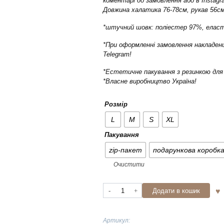
коментарі до замовлення або в Instagr
Довжина халатика 76-78см, рукав 56см
*штучний шовк: поліестер 97%, елас
*При оформленні замовлення накладени
Telegram!
*Естетичне пакування з резинкою для 
*Власне виробництво Україна!
Розмір
L
M
S
XL
Пакування
zip-пакет
подарункова коробк
Очистити
Barbie
Додати в кошик
рожевий
шовковий
халат
Артикул: