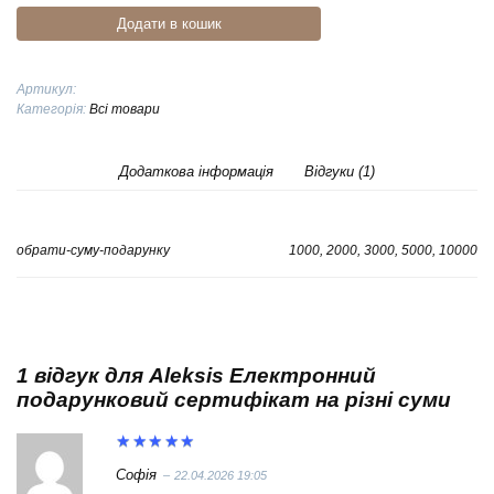
подарунковий
Додати в кошик
сертифікат
на
різні
Артикул:
суми
Категорія:
Всі товари
кількість
Додаткова інформація
Відгуки (1)
обрати-суму-подарунку
1000, 2000, 3000, 5000, 10000
1 відгук для
Aleksis Електронний
подарунковий сертифікат на різні суми
Оцінено
Софія
–
22.04.2026 19:05
в
5
з 5