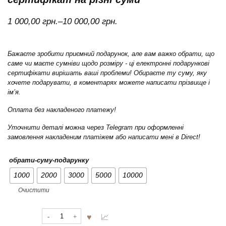
Price
1 000,00
грн.
–
10 000,00
грн.
range:
1
Бажаєте зробити приємний подарунок, але вам важко обрати, що
000,00 грн.
саме чи маєте сумніви щодо розміру - ці електронні подарункові
through
сертифікати вирішать ваші проблеми! Обираєте ту суму, яку
хочете подарувати, в коментарях можете написати прізвище і
10
імʼя.
000,00 грн.
Оплата без накладеного платежу!
Уточнити деталі можна через Telegram при оформленні
замовлення накладеним платіжем або написати мені в Direct!
обрати-суму-подарунку
1000
2000
3000
5000
10000
Очистити
Aleksis
Електронний