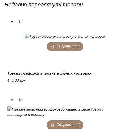
on
Недавно переглянуті товари
the
product
page
This
Оберіть опції
product
has
multiple
variants.
The
Трусики-зефірки з шовку в різних кольорах
options
475,00
грн.
may
be
chosen
on
the
product
page
This
Оберіть опції
product