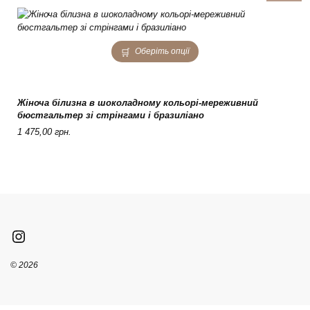
product
page
This
Оберіть опції
product
has
multiple
variants.
Жіноча білизна в шоколадному кольорі-мереживний
The
бюстгальтер зі стрінгами і бразиліано
options
1 475,00
грн.
may
be
chosen
on
the
product
page
Instagram
© 2026