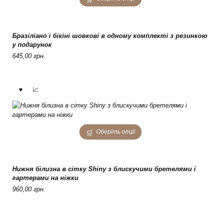
product
has
multiple
variants.
Бразіліано і бікіні шовкові в одному комплекті з резинкою
The
у подарунок
options
645,00
грн.
may
be
chosen
on
the
product
page
This
Оберіть опції
product
has
multiple
variants.
Нижня білизна в сітку Shiny з блискучими бретелями і
The
гартерами на ніжки
options
960,00
грн.
may
be
chosen