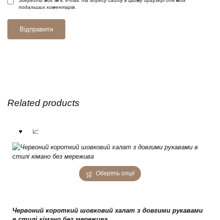
Зберегти моє ім'я, e-mail, та адресу сайту в цьому браузері для моїх
подальших коментарів.
Related products
This
Оберіть опції
product
has
multiple
variants.
Червоний короткий шовковий халат з довгими рукавами
The
в стилі кімано без мережива