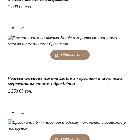
options
1 000,00
грн.
may
be
chosen
on
the
product
page
This
Оберіть опції
product
has
multiple
variants.
Рожева шовкова піжама Barbie з короткоми шортами,
The
мереживним топом і бразіліано
options
1 250,00
грн.
may
be
chosen
on
the
product
page
This
Оберіть опції