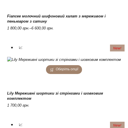
has
multiple
variants.
Fiancee молочний шифоновий халат з мереживом і
The
пеньюаром з сатину
options
Price
1 800,00
грн.
–
6 600,00
грн.
may
range:
be
1
chosen
800,00 грн.
on
New!
through
the
6
product
600,00 грн.
page
This
Оберіть опції
product
has
multiple
variants.
Lily Мереживні шортики зі стрінгами і шовковим
The
комплектом
options
1 700,00
грн.
may
be
chosen
on
New!
the